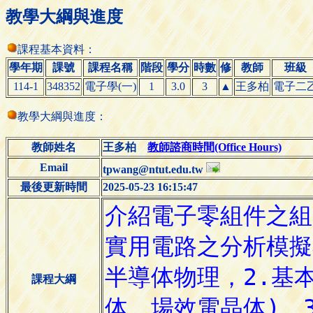
教學大綱與進度
課程基本資料：
學年期
課號
課程名稱
階段
學分
時數
修
教師
班級
114-1
348352
電子學(一)
1
3.0
3
▲
王多柏
電子二
教學大綱與進度：
教師姓名
王多柏
教師諮商時間(Office Hours)
Email
tpwang@ntut.edu.tw
最後更新時間
2025-05-23 16:15:47
課程大綱