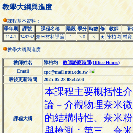
教學大綱與進度
課程基本資料：
學年期
課號
課程名稱
階段
學分
時數
修
教師
班
114-1
348262
奈米材料導論
1
3.0
3
陳柏均
材資
★
教學大綱與進度：
教師姓名
陳柏均
教師諮商時間(Office Hours)
Email
cpc@mail.ntut.edu.tw
最後更新時間
2025-05-28 08:42:04
課程大綱