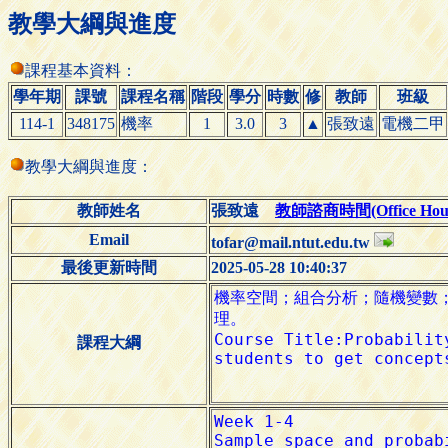
教學大綱與進度
課程基本資料：
學年期
課號
課程名稱
階段
學分
時數
修
教師
班級
114-1
348175
機率
1
3.0
3
▲
張致遠
電機二甲
教學大綱與進度：
教師姓名
張致遠
教師諮商時間(Office Hour
Email
tofar@mail.ntut.edu.tw
最後更新時間
2025-05-28 10:40:37
課程大綱