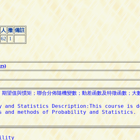
人
撤
備註
62
1
s)