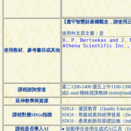
【遵守智慧財產權觀念，請使用
使用外文原文書：是
使用教材、參考書目或其他
週二1200-1400 週五上午1100-1
課程諮詢管道
或E-mail 聯絡授課教師 (tofar@mail
延伸教學與資源
SDG4：優質教育（Quality Educat
課程對應SDGs指標
SDG8：尊嚴就業與經濟發展（Decent W
SDG9：產業創新與基礎設施（Industry, In
課程是否導入AI
● 鼓勵學生使用生成式AI工具（Encourage s