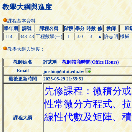
教學大綱與進度
課程基本資料：
學年期
課號
課程名稱
階段
學分
時數
修
教師
班
114-1
348143
工程數學(一)
1
3.0
3
▲
許志明
機械
教學大綱與進度：
教師姓名
許志明
教師諮商時間(Office Hours)
Email
jmshiu@ntut.edu.tw
最後更新時間
2025-05-29 21:55:51
課程大綱