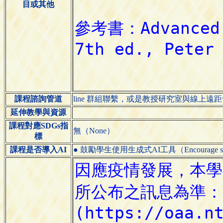
目或其他
課程諮詢管道
line 群組聯繫，或是教授研究室與線上遠
延伸教學與資源
課程對應SDGs指
無（None）
標
課程是否導入AI
● 鼓勵學生使用生成式AI工具（Encourage students 