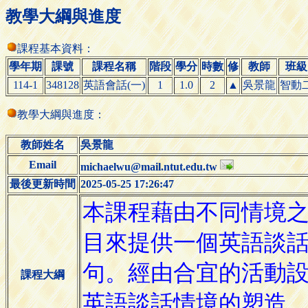
教學大綱與進度
課程基本資料：
學年期
課號
課程名稱
階段
學分
時數
修
教師
班級
114-1
348128
英語會話(一)
1
1.0
2
▲
吳景龍
智動
教學大綱與進度：
教師姓名
吳景龍
Email
michaelwu@mail.ntut.edu.tw
最後更新時間
2025-05-25 17:26:47
課程大綱