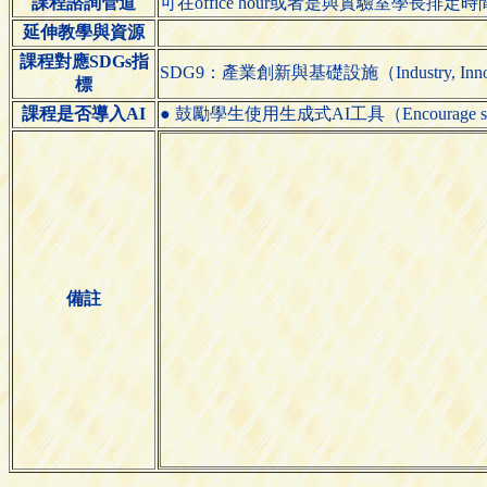
課程諮詢管道
可在office hour或者是與實驗室學長
延伸教學與資源
課程對應SDGs指
SDG9：產業創新與基礎設施（Industry, Innovatio
標
課程是否導入AI
● 鼓勵學生使用生成式AI工具（Encourage students 
備註