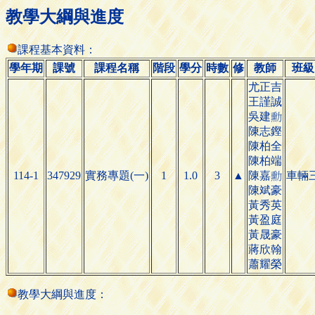
教學大綱與進度
課程基本資料：
學年期
課號
課程名稱
階段
學分
時數
修
教師
班級
尤正吉
王謹誠
吳
建

陳志鏗
陳柏全
陳柏端
114-1
347929
實務專題(一)
1
1.0
3
▲
陳
車輛
嘉

陳斌豪
黃秀英
黃盈庭
黃晟豪
蔣欣翰
蕭耀榮
教學大綱與進度：