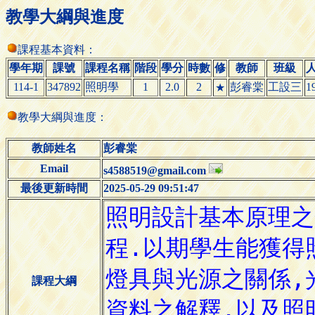
教學大綱與進度
課程基本資料：
學年期
課號
課程名稱
階段
學分
時數
修
教師
班級
114-1
347892
照明學
1
2.0
2
彭睿棠
工設三
1
★
教學大綱與進度：
教師姓名
彭睿棠
Email
s4588519@gmail.com
最後更新時間
2025-05-29 09:51:47
課程大綱