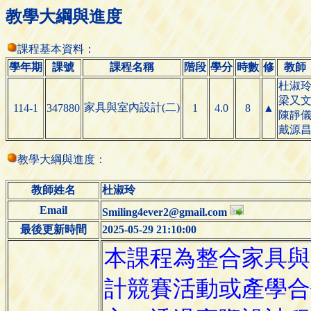
教學大綱與進度
課程基本資料：
學年期
課號
課程名稱
階段
學分
時數
修
教師
杜淑
梁又
家具與室內設計(二)
114-1
347880
1
4.0
8
▲
陳靜
戴源
教學大綱與進度：
教師姓名
杜淑玲
Email
Smiling4ever2@gmail.com
最後更新時間
2025-05-29 21:10:00