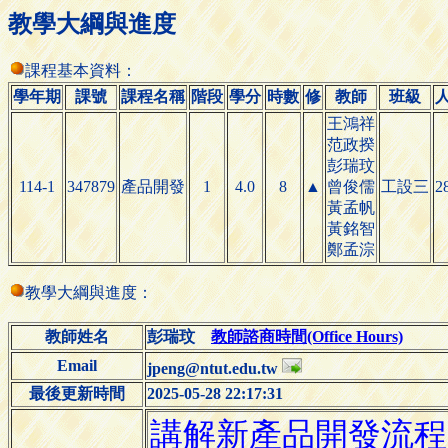
教學大綱與進度
課程基本資料：
學年期
課號
課程名稱
階段
學分
時數
修
教師
班級
王鴻祥
范政揆
彭瑞玟
114-1
347879
產品開發
1
4.0
8
▲
曾俊儒
工設三
2
黃孟帆
黃銘智
鄭孟淙
教學大綱與進度：
教師姓名
彭瑞玟
教師諮商時間(Office Hours)
Email
jpeng@ntut.edu.tw
最後更新時間
2025-05-28 22:17:31