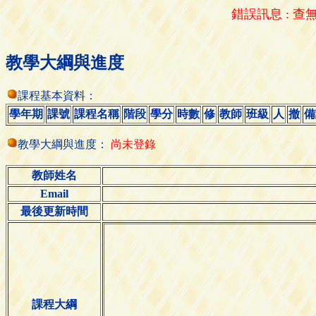
錯誤訊息 : 查無
教學大綱與進度
課程基本資料：
學年期
課號
課程名稱
階段
學分
時數
修
教師
班級
人
撤
備
教學大綱與進度：
尚未登錄
教師姓名
Email
最後更新時間
課程大綱