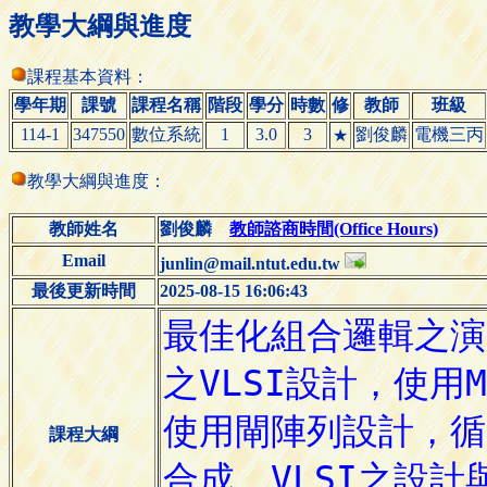
教學大綱與進度
課程基本資料：
學年期
課號
課程名稱
階段
學分
時數
修
教師
班級
114-1
347550
數位系統
1
3.0
3
劉俊麟
電機三丙
★
教學大綱與進度：
教師姓名
劉俊麟
教師諮商時間(Office Hours)
Email
junlin@mail.ntut.edu.tw
最後更新時間
2025-08-15 16:06:43
課程大綱