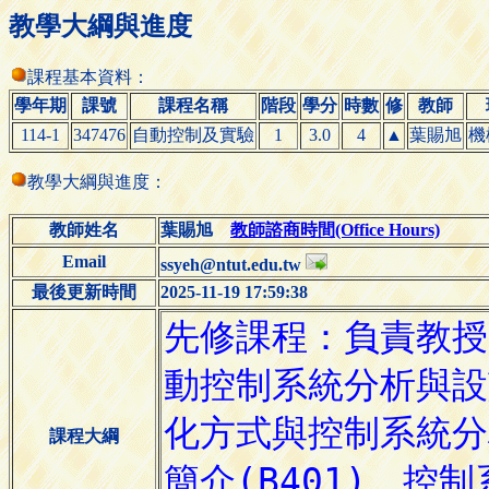
教學大綱與進度
課程基本資料：
學年期
課號
課程名稱
階段
學分
時數
修
教師
114-1
347476
自動控制及實驗
1
3.0
4
▲
葉賜旭
機
教學大綱與進度：
教師姓名
葉賜旭
教師諮商時間(Office Hours)
Email
ssyeh@ntut.edu.tw
最後更新時間
2025-11-19 17:59:38
課程大綱