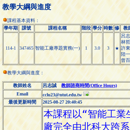
教學大綱與進度
課程基本資料：
學年期
課號
課程名稱
階段
學分
時數
修
教
呂
林
114-1
347465
智能工廠專題實務(一)
1
3.0
3
許
★
陸
曾
教學大綱與進度：
教師姓名
呂志誠
教師諮商時間(Office Hours)
Email
cclu23@ntut.edu.tw
最後更新時間
2025-08-27 20:40:45