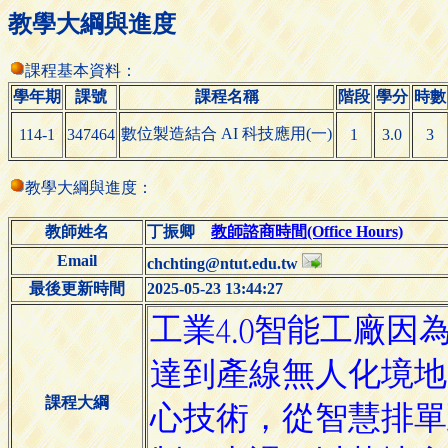
教學大綱與進度
課程基本資料：
學年期
課號
課程名稱
階段
學分
時數
數位製造結合 AI 科技應用(一)
114-1
347464
1
3.0
3
教學大綱與進度：
教師姓名
丁振卿
教師諮商時間(Office Hours)
Email
chchting@ntut.edu.tw
最後更新時間
2025-05-23 13:44:27
課程大綱