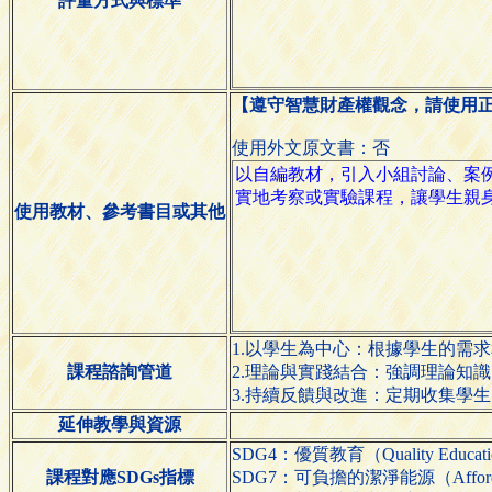
評量方式與標準
【遵守智慧財產權觀念，請使用
使用外文原文書：否
使用教材、參考書目或其他
1.以學生為中心：根據學生的需
課程諮詢管道
2.理論與實踐結合：強調理論知
3.持續反饋與改進：定期收集學
延伸教學與資源
SDG4：優質教育（Quality Educat
課程對應SDGs指標
SDG7：可負擔的潔淨能源（Affordable