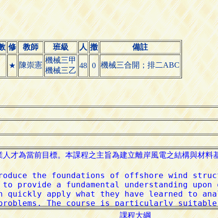
數
修
教師
班級
人
撤
備註
機械三甲
陳崇憲
機械三合開；排二ABC
★
48
0
機械三乙