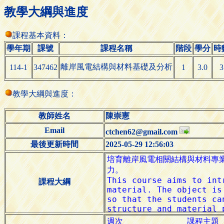
教學大綱與進度
課程基本資料：
學年期
課號
課程名稱
階段
學分
時
離岸風電結構與材料基礎及分析
114-1
347462
1
3.0
3
教學大綱與進度：
教師姓名
陳崇憲
Email
ctchen62@gmail.com
最後更新時間
2025-05-29 12:56:03
課程大綱