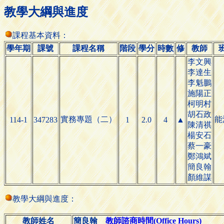
教學大綱與進度
課程基本資料：
學年期
課號
課程名稱
階段
學分
時數
修
教師
李文興
李達生
李魁鵬
施陽正
柯明村
胡石政
實務專題（二）
能
114-1
347283
1
2.0
4
▲
陳清祺
楊安石
蔡一豪
鄭鴻斌
簡良翰
顏維謀
教學大綱與進度：
教師姓名
簡良翰
教師諮商時間(Office Hours)