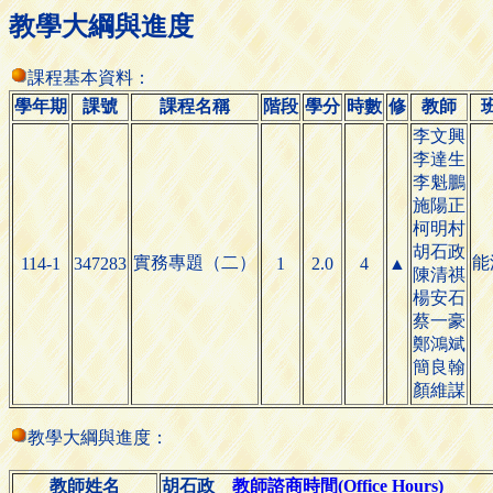
教學大綱與進度
課程基本資料：
學年期
課號
課程名稱
階段
學分
時數
修
教師
李文興
李達生
李魁鵬
施陽正
柯明村
胡石政
實務專題（二）
能
114-1
347283
1
2.0
4
▲
陳清祺
楊安石
蔡一豪
鄭鴻斌
簡良翰
顏維謀
教學大綱與進度：
教師姓名
胡石政
教師諮商時間(Office Hours)