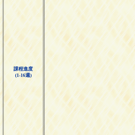
課程進度
(1-16週)