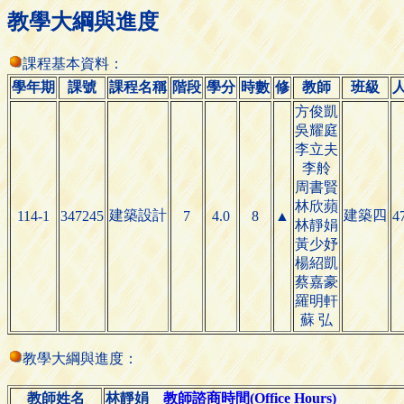
教學大綱與進度
課程基本資料：
學年期
課號
課程名稱
階段
學分
時數
修
教師
班級
方俊凱
吳耀庭
李立夫
李舲
周書賢
林欣蘋
建築設計
建築四
114-1
347245
7
4.0
8
▲
4
林靜娟
黃少妤
楊紹凱
蔡嘉豪
羅明軒
蘇 弘
教學大綱與進度：
教師姓名
林靜娟
教師諮商時間(Office Hours)