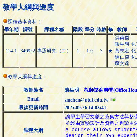
教學大綱與進度
課程基本資料：
學年期
課號
課程名稱
階段
學分
時數
修
教師
洪英傑
陳生明
化
114-1
346922
專題研究（二）
1
1.0
3
黃志宏
化
★
鍾仁傑
化
蘇文達
教學大綱與進度：
教師姓名
陳生明
教師諮商時間(Office Hour
Email
smchen@ntut.edu.tw
最後更新時間
2025-09-26 14:03:41
課程大綱