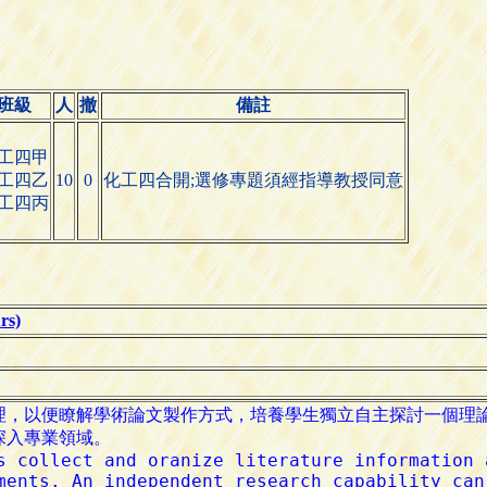
班級
人
撤
備註
工四甲
工四乙
10
0
化工四合開;選修專題須經指導教授同意
工四丙
s)