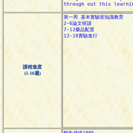
課程進度
(1-16週)