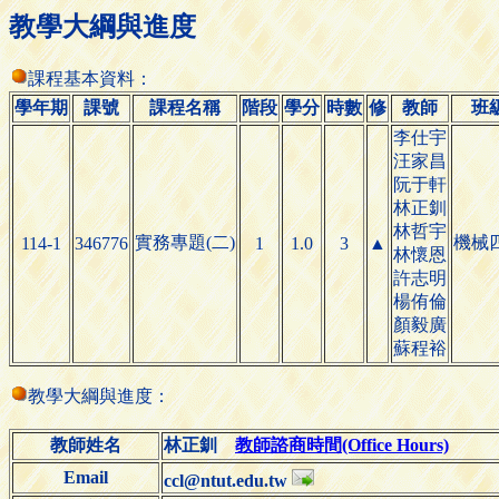
教學大綱與進度
課程基本資料：
學年期
課號
課程名稱
階段
學分
時數
修
教師
班
李仕宇
汪家昌
阮于軒
林正釧
林哲宇
實務專題(二)
機械
114-1
346776
1
1.0
3
▲
林懷恩
許志明
楊侑倫
顏毅廣
蘇程裕
教學大綱與進度：
教師姓名
林正釧
教師諮商時間(Office Hours)
Email
ccl@ntut.edu.tw