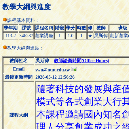
教學大綱與進度
課程基本資料：
學年期
課號
課程名稱
階段
學分
時數
修
教師
班級
113-2
346287
創業講座
1
1.0
1
吳斯偉
創新創業(
★
教學大綱與進度：
教師姓名
吳斯偉
教師諮商時間(Office Hours)
Email
swu@ntut.edu.tw
最後更新時間
2026-05-12 12:56:26
課程大綱