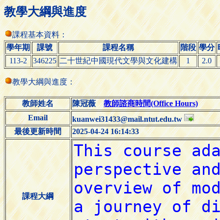
教學大綱與進度
課程基本資料：
學年期
課號
課程名稱
階段
學分
113-2
346225
二十世紀中國現代文學與文化建構
1
2.0
教學大綱與進度：
教師姓名
陳冠薇
教師諮商時間(Office Hours)
Email
kuanwei31433@mail.ntut.edu.tw
最後更新時間
2025-04-24 16:14:33
課程大綱