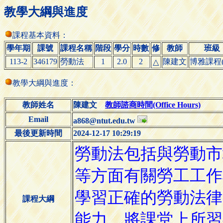
教學大綱與進度
課程基本資料：
學年期
課號
課程名稱
階段
學分
時數
修
教師
班級
113-2
346179
勞動法
1
2.0
2
陳建文
博雅課程(
△
教學大綱與進度：
教師姓名
陳建文
教師諮商時間(Office Hours)
Email
a868@ntut.edu.tw
最後更新時間
2024-12-17 10:29:19
課程大綱