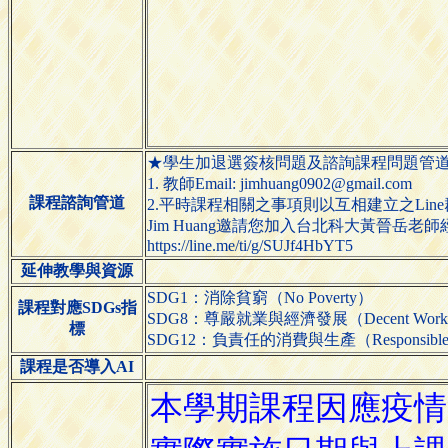
★學生加退選簽核問題及諮詢課程問題管
1. 教師Email: jimhuang0902@gmail.com
課程諮詢管道
2.平時課程相關之事項則以互相建立之Line
Jim Huang邀請您加入台北科大黃晉岳老師經
https://line.me/ti/g/SUJf4HbYT5
延伸教學與資源
SDG1：消除貧窮（No Poverty）
課程對應SDGs指
SDG8：尊嚴就業與經濟發展（Decent Work and
標
SDG12：負責任的消費與生產（Responsible Cons
課程是否導入AI