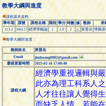
教學大綱與進度
課程基本資料：
學年期
課號
課程名稱
階段
學分
時數
修
教師
班
113-2
346127
經濟學概論
1
2.0
2
黃晉岳
博雅課
△
教學大綱與進度：
教師姓名
黃晉岳
Email
jimhuang0902@gmail.com
最後更新時間
2025-02-16 17:08:40
課程大綱