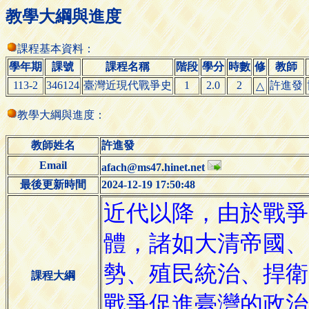
教學大綱與進度
課程基本資料：
學年期
課號
課程名稱
階段
學分
時數
修
教師
113-2
346124
臺灣近現代戰爭史
1
2.0
2
許進發
△
教學大綱與進度：
教師姓名
許進發
Email
afach@ms47.hinet.net
最後更新時間
2024-12-19 17:50:48
課程大綱