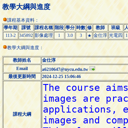
教學大綱與進度
課程基本資料：
學年期
課號
課程名稱
階段
學分
時數
修
教師
班級
113-2
345892
影像處理
1
3.0
3
金仕淳
光電四
1
★
教學大綱與進度：
教師姓名
金仕淳
Email
a6210647@nycu.edu.tw
最後更新時間
2024-12-25 15:06:46
課程大綱