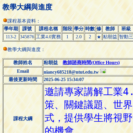
教學大綱與進度
課程基本資料：
學年期
課號
課程名稱
階段
學分
時數
修
教師
班級
113-2
345876
工業4.0實務
1
2.0
2
粘朝益
智動
★
教學大綱與進度：
教師姓名
粘朝益
教師諮商時間(Office Hours)
Email
niancy685218@ntut.edu.tw
最後更新時間
2025-06-25 15:34:07
課程大綱