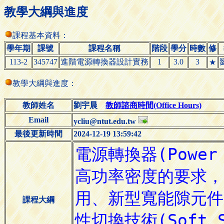
教學大綱與進度
課程基本資料：
學年期
課號
課程名稱
階段
學分
時數
修
113-2
345747
進階電源轉換器設計實務
1
3.0
3
★
教學大綱與進度：
教師姓名
劉宇晨
教師諮商時間(Office Hours)
Email
ycliu@ntut.edu.tw
最後更新時間
2024-12-19 13:59:42
課程大綱