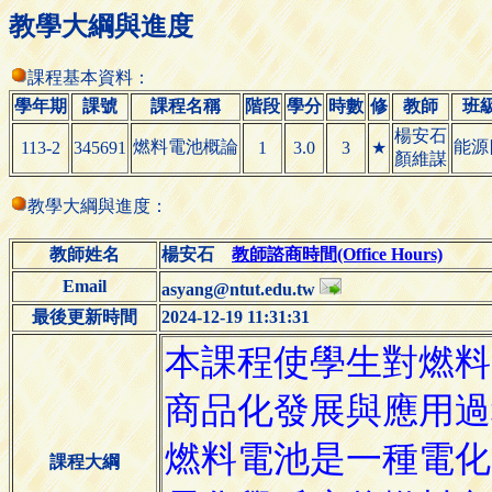
教學大綱與進度
課程基本資料：
學年期
課號
課程名稱
階段
學分
時數
修
教師
班
楊安石
燃料電池概論
能源
113-2
345691
1
3.0
3
★
顏維謀
教學大綱與進度：
教師姓名
楊安石
教師諮商時間(Office Hours)
Email
asyang@ntut.edu.tw
最後更新時間
2024-12-19 11:31:31
課程大綱