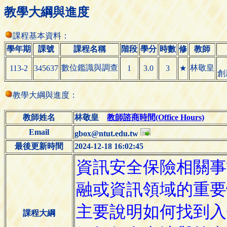
教學大綱與進度
課程基本資料：
學年期
課號
課程名稱
階段
學分
時數
修
教師
數位鑑識與調查
林敬皇
113-2
345637
1
3.0
3
★
創
教學大綱與進度：
教師姓名
林敬皇
教師諮商時間(Office Hours)
Email
gbox@ntut.edu.tw
最後更新時間
2024-12-18 16:02:45
課程大綱