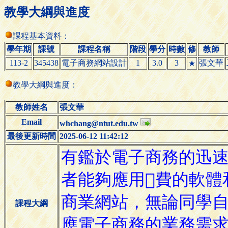
教學大綱與進度
課程基本資料：
學年期
課號
課程名稱
階段
學分
時數
修
教師
113-2
345438
電子商務網站設計
1
3.0
3
張文華
★
教學大綱與進度：
教師姓名
張文華
Email
whchang@ntut.edu.tw
最後更新時間
2025-06-12 11:42:12
課程大綱