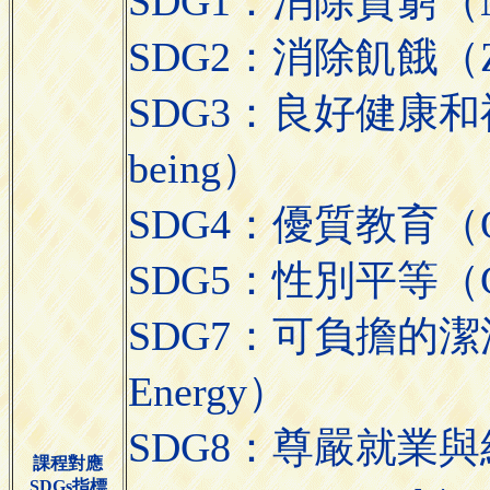
SDG1：消除貧窮（No
SDG2：消除飢餓（Zer
SDG3：良好健康和福祉（G
being）
SDG4：優質教育（Qual
SDG5：性別平等（Gend
SDG7：可負擔的潔淨能源
Energy）
SDG8：尊嚴就業與經濟
課程對應
SDGs指標