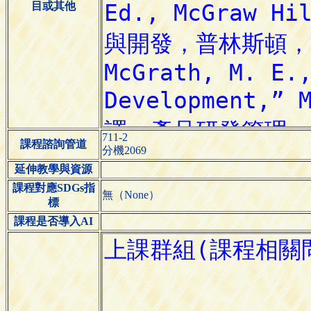
目或其他
711-2
課程諮詢管道
分機2069
延伸教學與資源
課程對應SDGs指
無（None）
標
課程是否導入AI