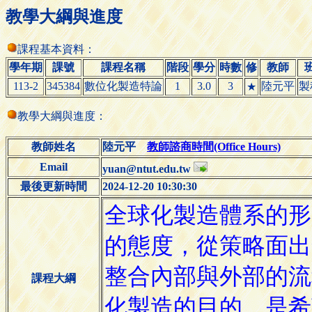
教學大綱與進度
課程基本資料：
學年期
課號
課程名稱
階段
學分
時數
修
教師
113-2
345384
數位化製造特論
1
3.0
3
陸元平
製
★
教學大綱與進度：
教師姓名
陸元平
教師諮商時間(Office Hours)
Email
yuan@ntut.edu.tw
最後更新時間
2024-12-20 10:30:30
課程大綱