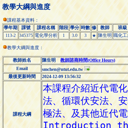
教學大綱與進度
課程基本資料：
學年期
課號
課程名稱
階段
學分
時數
修
教師
班級
113-2
345375
電化學分析
1
3.0
3
陳生明
職化工
★
教學大綱與進度：
教師姓名
陳生明
教師諮商時間(Office Hours)
Email
smchen@ntut.edu.tw
最後更新時間
2024-12-09 13:56:32
課程大綱