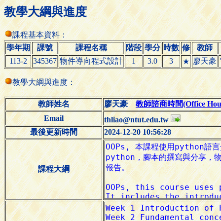
教學大綱與進度
課程基本資料：
學年期
課號
課程名稱
階段
學分
時數
修
教師
113-2
345367
物件導向程式設計
1
3.0
3
廖天豪
★
教學大綱與進度：
教師姓名
廖天豪
教師諮商時間(Office Hour
Email
thliao@ntut.edu.tw
最後更新時間
2024-12-20 10:56:28
課程大綱