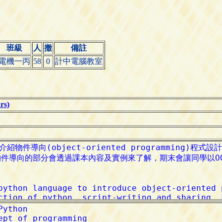
班級
人
撤
備註
電機一丙
58
0
計中電腦教室
s)