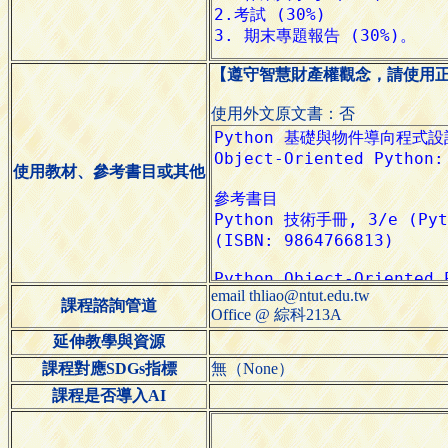
【遵守智慧財產權觀念，請使用
使用外文原文書：否
使用教材、參考書目或其他
email thliao@ntut.edu.tw
課程諮詢管道
Office @ 綜科213A
延伸教學與資源
課程對應SDGs指標
無（None）
課程是否導入AI