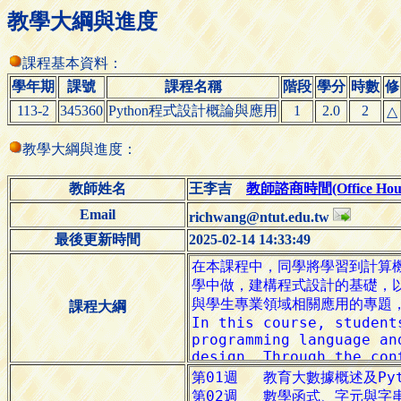
教學大綱與進度
課程基本資料：
學年期
課號
課程名稱
階段
學分
時數
修
113-2
345360
Python程式設計概論與應用
1
2.0
2
△
教學大綱與進度：
教師姓名
王李吉
教師諮商時間(Office Hour
Email
richwang@ntut.edu.tw
最後更新時間
2025-02-14 14:33:49
課程大綱