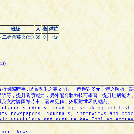
班級
人
撤
備註
大二專業英文(三)
39
0
中級
s)