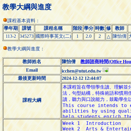
教學大綱與進度
課程基本資料：
學年期
課號
課程名稱
階段
學分
時數
修
教師
113-2
345273
國際時事英文(二)
1
2.0
2
陳怡倩
△
教學大綱與進度：
教師姓名
陳怡倩
教師諮商時間(Office Hour
Email
icchen@ntut.edu.tw
最後更新時間
2024-12-12 12:44:07
課程大綱