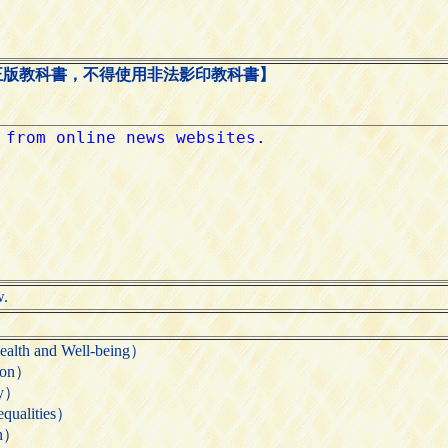
正版教科書，不得使用非法影印教科書】
w.
 and Well-being）
ion）
ty）
alities）
n）