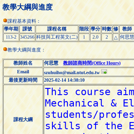
教學大綱與進度
課程基本資料：
學年期
課號
課程名稱
階段
學分
時數
修
教師
113-2
345266
科技與工程英文(二)
1
2.0
2
何思
△
教學大綱與進度：
教師姓名
何思慧
教師諮商時間(Office Hours)
Email
szuhuiho@mail.ntut.edu.tw
最後更新時間
2025-02-14 14:38:10
課程大綱