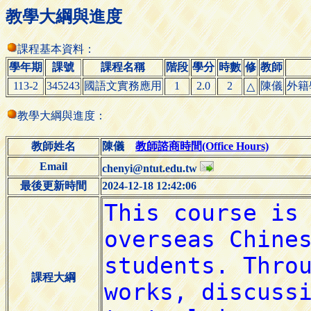
教學大綱與進度
課程基本資料：
學年期
課號
課程名稱
階段
學分
時數
修
教師
113-2
345243
國語文實務應用
1
2.0
2
陳儀
外籍
△
教學大綱與進度：
教師姓名
陳儀
教師諮商時間(Office Hours)
Email
chenyi@ntut.edu.tw
最後更新時間
2024-12-18 12:42:06
課程大綱