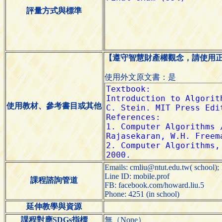
評量方式與標準
【遵守智慧財產權觀念，請使用
使用外文原文書：是
使用教材、參考書目或其他
Emails: cmliu@ntut.edu.tw( school);
Line ID: mobile.prof
課程諮詢管道
FB: facebook.com/howard.liu.5
Phone: 4251 (in school)
延伸教學與資源
課程對應SDGs指標
無（None）