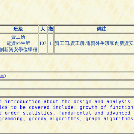
班級
人
撤
備註
資工所
電資外生所
107
1
資工四.資工所.電資外生班和創新資
創新資安學位學程
s)