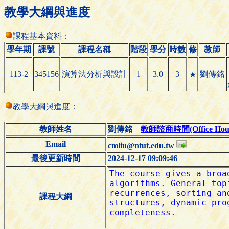
教學大綱與進度
課程基本資料：
學年期
課號
課程名稱
階段
學分
時數
修
教師
113-2
345156
演算法分析與設計
1
3.0
3
劉傳銘
★
教學大綱與進度：
教師姓名
劉傳銘
教師諮商時間(Office Hour
Email
cmliu@ntut.edu.tw
最後更新時間
2024-12-17 09:09:46
課程大綱