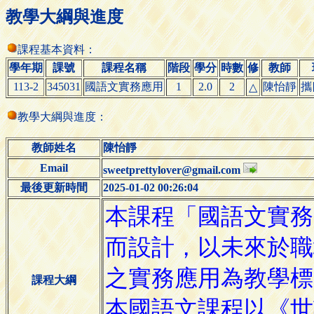
教學大綱與進度
課程基本資料：
學年期
課號
課程名稱
階段
學分
時數
修
教師
113-2
345031
國語文實務應用
1
2.0
2
陳怡靜
攜
△
教學大綱與進度：
教師姓名
陳怡靜
Email
sweetprettylover@gmail.com
最後更新時間
2025-01-02 00:26:04
課程大綱