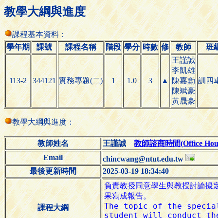
教學大綱與進度
課程基本資料：
學年期
課號
課程名稱
階段
學分
時數
修
教師
班
王謹誠
李凱雄
113-2
344121
實務專題(二)
1
1.0
3
▲
陳
訓四
嘉

陳斌豪
黃晟豪
教學大綱與進度：
教師姓名
王謹誠
教師諮商時間(Office Hour
Email
chincwang@ntut.edu.tw
最後更新時間
2025-03-19 18:34:40
課程大綱