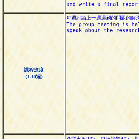
課程進度
(1-16週)