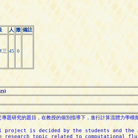
級
人
撤
備註
車三
45
0
s)