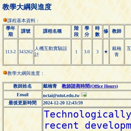
教學大綱與進度
課程基本資料：
學年
階
學
時
課號
課程名稱
修
教師
期
段
分
數
人機互動實驗設
戴楠
113-2
343262
1
3.0
3
★
計
青
教學大綱與進度：
教師姓名
戴楠青
教師諮商時間(Office Hours)
Email
nctai@ntut.edu.tw
最後更新時間
2024-12-20 12:43:59