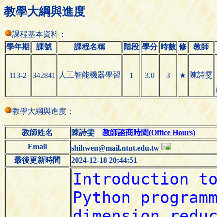
教學大綱與進度
課程基本資料：
學年期
課號
課程名稱
階段
學分
時數
修
教師
人工智能機器學習
陳詩雯
113-2
342841
1
3.0
3
★
教學大綱與進度：
教師姓名
陳詩雯
教師諮商時間(Office Hours)
Email
shihwen@mail.ntut.edu.tw
最後更新時間
2024-12-18 20:44:51