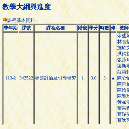
教學大綱與進度
課程基本資料：
學年期
課號
課程名稱
階段
學分
時數
修
教師
余盛
林含
施欣
洪媽
張詠
梁斯
莊惠
113-2
342522
專題討論及引導研究
1
3.0
3
▲
陳心
陳岡
陳怡
陳雅
黃如
葉采
葛瑞
蔡逸