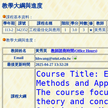
教學大綱與進度
課程基本資料：
學年期
課號
課程名稱
階段
學分
時數
修
教師
113-2
342352
工程最佳化與應用
1
3.0
3
黃秀英
★
教學大綱與進度：
教師姓名
黃秀英
教師諮商時間(Office Hours)
Email
hhwang@ntut.edu.tw
最後更新時間
2025-04-27 13:32:28
課程大綱