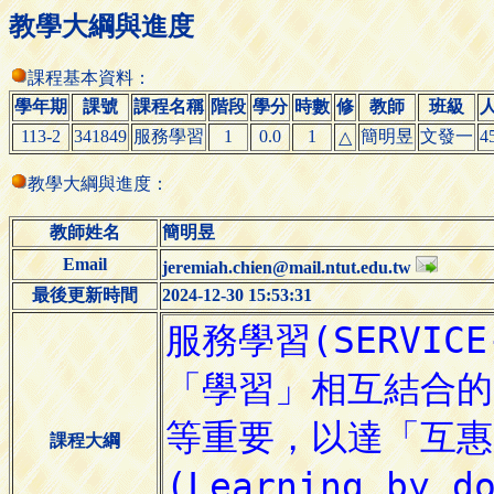
教學大綱與進度
課程基本資料：
學年期
課號
課程名稱
階段
學分
時數
修
教師
班級
113-2
341849
服務學習
1
0.0
1
簡明昱
文發一
4
△
教學大綱與進度：
教師姓名
簡明昱
Email
jeremiah.chien@mail.ntut.edu.tw
最後更新時間
2024-12-30 15:53:31
課程大綱