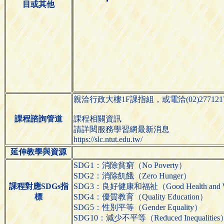
目或其他
親洽行政大樓1F課指組，或電洽(02)27712171
課程諮詢管道
課程相關資訊
請詳閱服務學習網最新消息
https://slc.ntut.edu.tw/
延伸教學與資源
SDG1：消除貧窮（No Poverty）
SDG2：消除飢餓（Zero Hunger）
課程對應SDGs指
SDG3：良好健康和福祉（Good Health and We
標
SDG4：優質教育（Quality Education）
SDG5：性別平等（Gender Equality）
SDG10：減少不平等（Reduced Inequalities