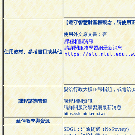
【遵守智慧財產權觀念，請使用
使用外文原文書：否
使用教材、參考書目或其他
親洽行政大樓1F課指組，或電洽(02)27
課程諮詢管道
課程相關資訊
請詳閱服務學習網最新消息
https://slc.ntut.edu.tw/
延伸教學與資源
SDG1：消除貧窮（No Poverty）