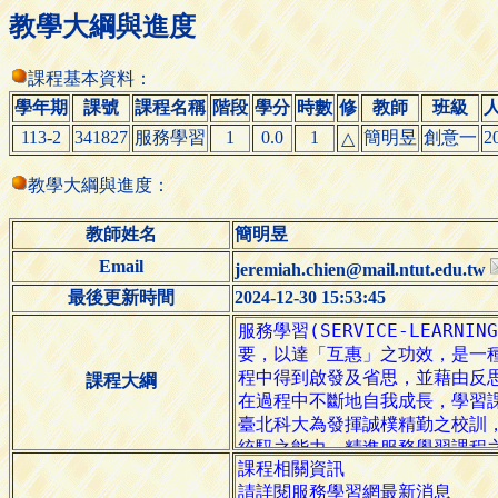
教學大綱與進度
課程基本資料：
學年期
課號
課程名稱
階段
學分
時數
修
教師
班級
113-2
341827
服務學習
1
0.0
1
簡明昱
創意一
2
△
教學大綱與進度：
教師姓名
簡明昱
Email
jeremiah.chien@mail.ntut.edu.tw
最後更新時間
2024-12-30 15:53:45
課程大綱