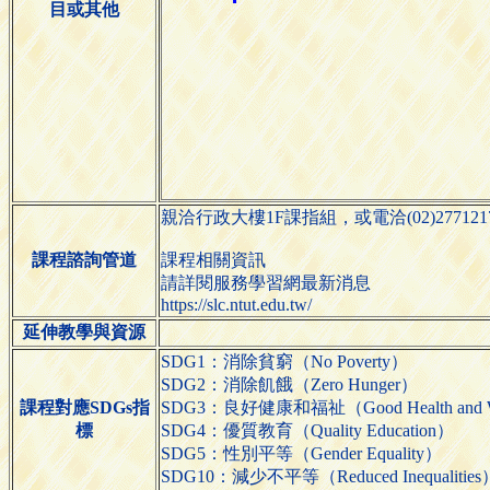
目或其他
親洽行政大樓1F課指組，或電洽(02)27712171
課程諮詢管道
課程相關資訊
請詳閱服務學習網最新消息
https://slc.ntut.edu.tw/
延伸教學與資源
SDG1：消除貧窮（No Poverty）
SDG2：消除飢餓（Zero Hunger）
課程對應SDGs指
SDG3：良好健康和福祉（Good Health and We
標
SDG4：優質教育（Quality Education）
SDG5：性別平等（Gender Equality）
SDG10：減少不平等（Reduced Inequalities