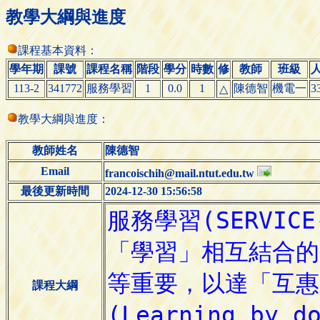
教學大綱與進度
課程基本資料：
學年期
課號
課程名稱
階段
學分
時數
修
教師
班級
113-2
341772
服務學習
1
0.0
1
陳德智
機電一
3
△
教學大綱與進度：
教師姓名
陳德智
Email
francoischih@mail.ntut.edu.tw
最後更新時間
2024-12-30 15:56:58
課程大綱