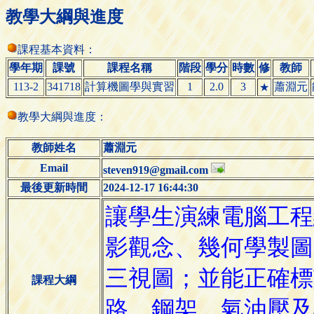
教學大綱與進度
課程基本資料：
學年期
課號
課程名稱
階段
學分
時數
修
教師
113-2
341718
計算機圖學與實習
1
2.0
3
蕭淵元
★
教學大綱與進度：
教師姓名
蕭淵元
Email
steven919@gmail.com
最後更新時間
2024-12-17 16:44:30
課程大綱