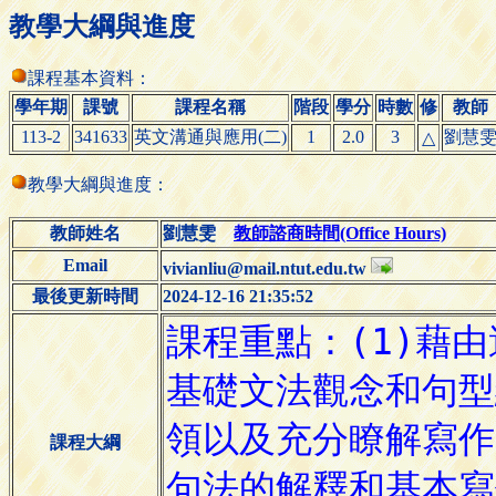
教學大綱與進度
課程基本資料：
學年期
課號
課程名稱
階段
學分
時數
修
教師
113-2
341633
英文溝通與應用(二)
1
2.0
3
劉慧
△
教學大綱與進度：
教師姓名
劉慧雯
教師諮商時間(Office Hours)
Email
vivianliu@mail.ntut.edu.tw
最後更新時間
2024-12-16 21:35:52
課程大綱